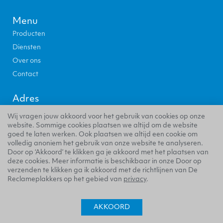
Menu
Producten
Diensten
Over ons
Contact
Adres
Distributieweg 68
Wij vragen jouw akkoord voor het gebruik van cookies op onze
2645 EJ Delfgauw
website. Sommige cookies plaatsen we altijd om de website
goed te laten werken. Ook plaatsen we altijd een cookie om
volledig anoniem het gebruik van onze website te analyseren.
GOOGLE MAPS
Door op ‘Akkoord’ te klikken ga je akkoord met het plaatsen van
deze cookies. Meer informatie is beschikbaar in onze Door op
verzenden te klikken ga ik akkoord met de richtlijnen van De
Reclameplakkers op het gebied van
privacy
.
© Bevako B.V.
Privacyverklaring
Algemene voorwaarden
AKKOORD
Website door Studio Campo