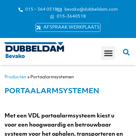
015 – 364 0518
bevako@dubbeldam.com
015-3640518
AFSPRAAK WERKPLAATS
Producten
»
Portaalarmsystemen
PORTAALARMSYSTEMEN
Met een VDL portaalarmsysteem kiest u
voor een hoogwaardig en betrouwbaar
systeem voor het ophalen, transporteren en