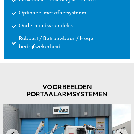
Individuele bediening schuifarmen
Optioneel met afnetsysteem
Onderhoudsvriendelijk
Robuust / Betrouwbaar / Hoge
bedrijfszekerheid
VOORBEELDEN
PORTAALARMSYSTEMEN